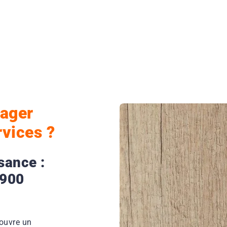
iager
rvices ?
sance :
9900
 ouvre un