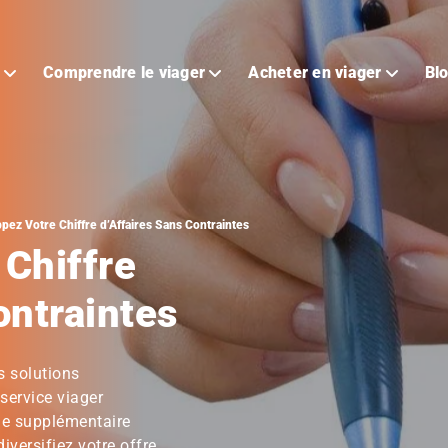
r
Comprendre le viager
Acheter en viager
Blo
pez Votre Chiffre d’Affaires Sans Contraintes
Chiffre
ontraintes
s solutions
service viager
rge supplémentaire
versifiez votre offre