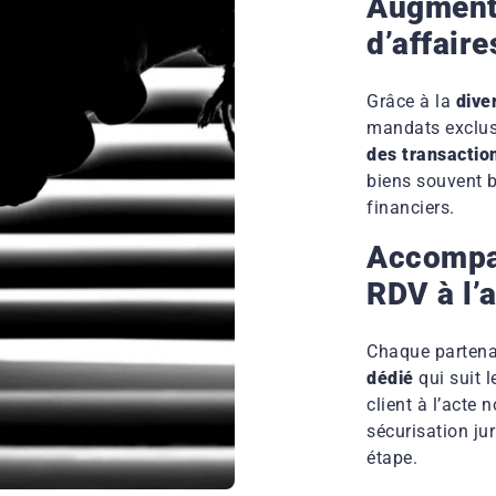
Augmente
d’affaire
Grâce à la
dive
mandats exclus
des transactio
biens souvent b
financiers.
Accompa
RDV à l’a
Chaque partena
dédié
qui suit l
client à l’acte 
sécurisation j
étape.