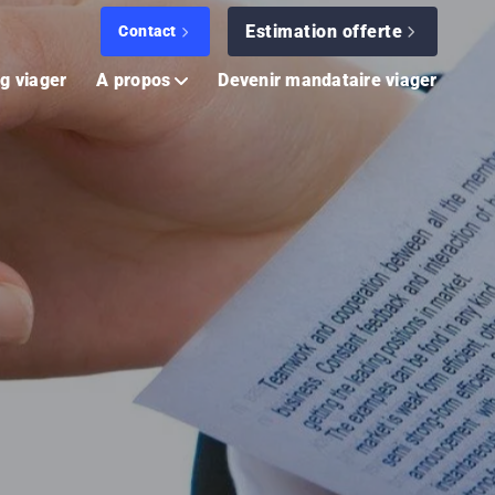
Estimation offerte
Contact
g viager
A propos
Devenir mandataire viager