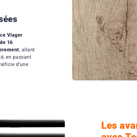
isées
ce Viager
 de 16
mbrement
, allant
té, en passant
néficie d’une
Les ava
avec Te