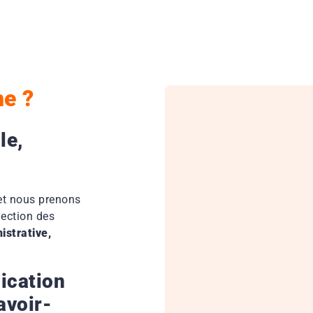
e ?
le,
 et nous prenons
lection des
strative,
ication
avoir-