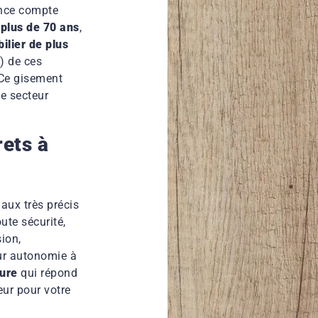
rance compte
 plus de 70 ans
,
ilier de plus
) de ces
 Ce gisement
le secteur
rets à
aux très précis
oute sécurité,
sion,
eur autonomie à
sure
qui répond
eur pour votre