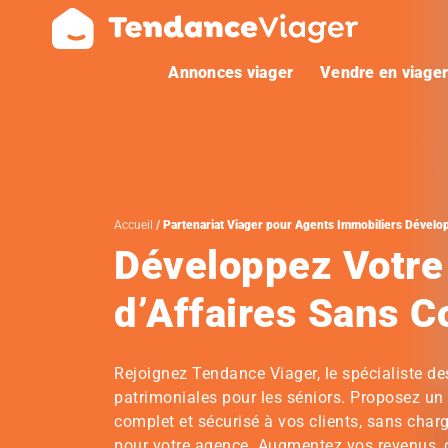
Annonces viager
Vendre en viage
Accueil
Partenariat Viager pour Agents Immobiliers Dévelop
Développez Votre 
d’Affaires Sans C
Rejoignez Tendance Viager, le spécialiste de
patrimoniales pour les séniors. Proposez un 
complet et sécurisé à vos clients, sans cha
pour votre agence. Augmentez vos revenus, di