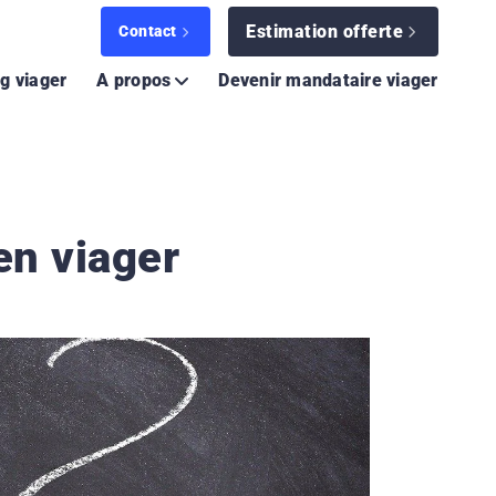
Estimation offerte
Contact
g viager
A propos
Devenir mandataire viager
en viager